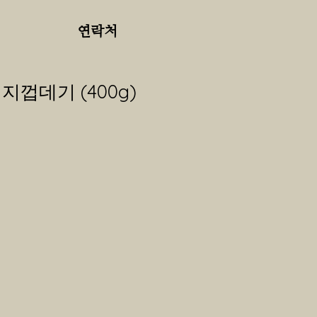
연락처
지껍데기 (400g)